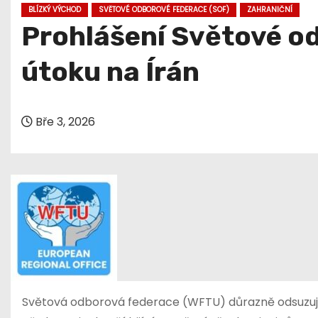
BLÍZKÝ VÝCHOD
SVĚTOVÉ ODBOROVÉ FEDERACE (SOF)
ZAHRANIČNÍ
Prohlášení Světové o
útoku na Írán
Bře 3, 2026
Světová odborová federace (WFTU) důrazně odsuzuje n