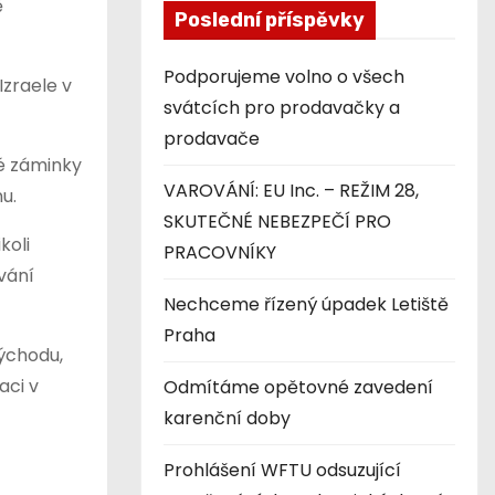
ě
Poslední příspěvky
Podporujeme volno o všech
Izraele v
svátcích pro prodavačky a
prodavače
vé záminky
VAROVÁNÍ: EU Inc. – REŽIM 28,
u.
SKUTEČNÉ NEBEZPEČÍ PRO
koli
PRACOVNÍKY
vání
Nechceme řízený úpadek Letiště
Praha
východu,
aci v
Odmítáme opětovné zavedení
karenční doby
Prohlášení WFTU odsuzující