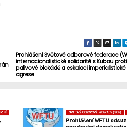
!
Prohlášení Světové odborové federace (W
internacionalistické solidaritě s Kubou proti
Irán
palivové blokádě a eskalaci imperialistické
agrese
IČNÍ
SVĚTOVÉ ODBOROVÉ FEDERACE (SOF)
,
Prohlášení WFTU odsuzu