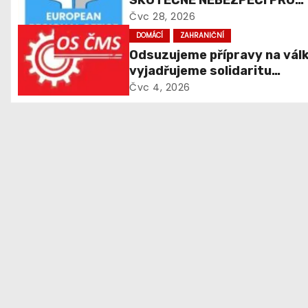
c
SKUTEČNÉ NEBEZPEČÍ PRO
PRACOVNÍKY
Čvc 28, 2026
e
DOMÁCÍ
ZAHRANIČNÍ
Odsuzujeme přípravy na válk
p
vyjadřujeme solidaritu
r
tureckým odborářům
Čvc 4, 2026
o
p
ř
í
s
p
ě