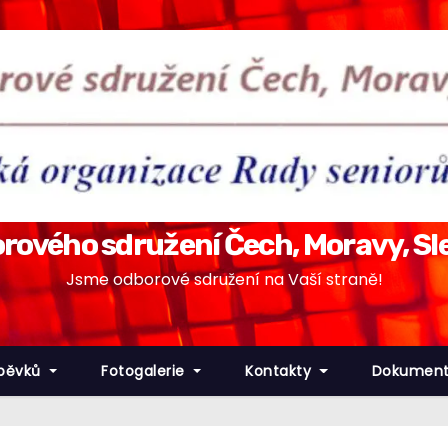
rového sdružení Čech, Moravy, Sl
Jsme odborové sdružení na Vaší straně!
spěvků
Fotogalerie
Kontakty
Dokumenty