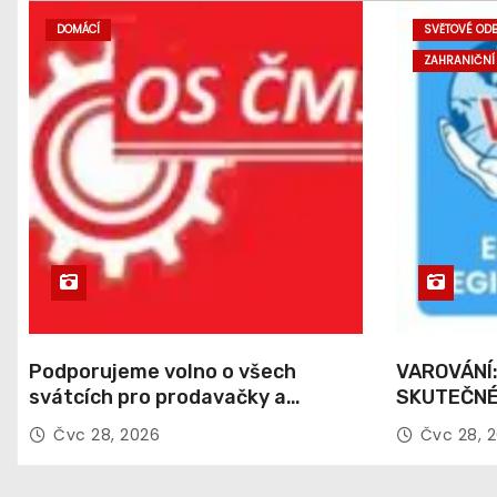
DOMÁCÍ
SVĚTOVÉ ODB
ZAHRANIČNÍ
Podporujeme volno o všech
VAROVÁNÍ: 
svátcích pro prodavačky a
SKUTEČNÉ
prodavače
PRACOVNÍ
Čvc 28, 2026
Čvc 28, 