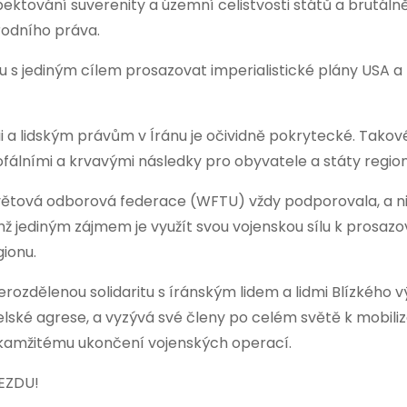
pektování suverenity a územní celistvosti států a brutáln
odního práva.
onu s jediným cílem prosazovat imperialistické plány USA a 
cii a lidským právům v Íránu je očividně pokrytecké. Tako
ofálními a krvavými následky pro obyvatele a státy region
 Světová odborová federace (WFTU) vždy podporovala, a ni
hž jediným zájmem je využít svou vojenskou sílu k prosazo
ionu.
ozdělenou solidaritu s íránským lidem a lidmi Blízkého 
aelské agrese, a vyzývá své členy po celém světě k mobiliz
okamžitému ukončení vojenských operací.
EZDU!