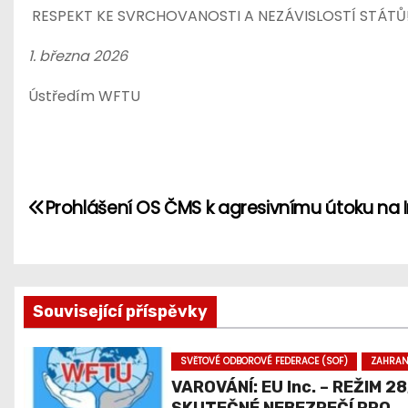
RESPEKT KE SVRCHOVANOSTI A NEZÁVISLOSTÍ STÁTŮ
1. března 2026
Ústředím WFTU
N
Prohlášení OS ČMS k agresivnímu útoku na 
a
v
i
Související příspěvky
g
SVĚTOVÉ ODBOROVÉ FEDERACE (SOF)
ZAHRAN
a
VAROVÁNÍ: EU Inc. – REŽIM 28